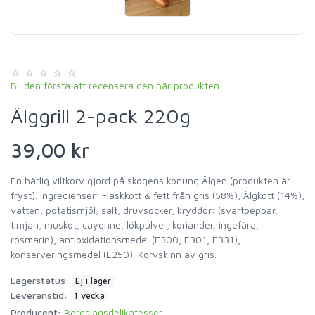
Bli den första att recensera den här produkten
Älggrill 2-pack 220g
39,00 kr
En härlig viltkorv gjord på skogens konung Älgen (produkten är
fryst). Ingredienser: Fläskkött & fett från gris (58%), Älgkött (14%),
vatten, potatismjöl, salt, druvsocker, kryddor: (svartpeppar,
timjan, muskot, cayenne, lökpulver, koriander, ingefära,
rosmarin), antioxidationsmedel (E300, E301, E331),
konserveringsmedel (E250). Korvskinn av gris.
Lagerstatus:
Ej i lager
Leveranstid:
1 vecka
Producent:
Bergslagsdelikatesser