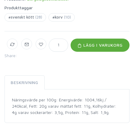
Produkttaggar
#svenskt kött
(28)
#korv
(10)
LÄGG I VARUKORG
Share:
BESKRIVNING
Näringsvärde per 100g: Energivärde: 1004,16kj /
240kcal, Fett: 20g varav mättat fett: 11g, Kolhydrater:
4g varav sockerarter: 3,5g, Protein: 11g, Salt: 1,9g.