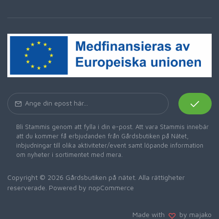
Bli Stammis genom att fylla i din e-post. Att vara Stammis innebär
att du kommer få erbjudanden från Gårdsbutiken på Nätet,
inbjudningar till olika aktiviteter/event samt löpande information
om nyheter i sortimentet med mera.
Copyright © 2026 Gårdsbutiken på nätet. Alla rättigheter
reserverade. Powered by
nopCommerce
Made with
by majako