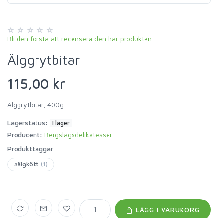
Bli den första att recensera den här produkten
Älggrytbitar
115,00 kr
Älggrytbitar, 400g.
Lagerstatus:
I lager
Producent:
Bergslagsdelikatesser
Produkttaggar
#älgkött
(1)
LÄGG I VARUKORG