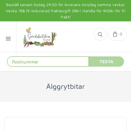
Beställ senast tisdag 24.00 för leverans torsdag samma vecka!
Vecka 18&19 reducerad fraktavgift 39kr! Handla för 400kr för fri
frakt!
0
TESTA
Älggrytbitar