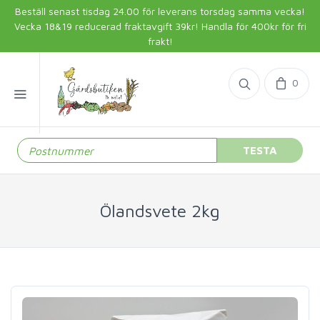
Beställ senast tisdag 24.00 för leverans torsdag samma vecka!
Vecka 18&19 reducerad fraktavgift 39kr! Handla för 400kr för fri
frakt!
0
TESTA
Ölandsvete 2kg