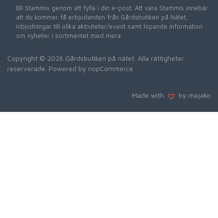
Bli Stammis genom att fylla i din e-post. Att vara Stammis innebär
att du kommer få erbjudanden från Gårdsbutiken på Nätet,
inbjudningar till olika aktiviteter/event samt löpande information
om nyheter i sortimentet med mera.
Copyright © 2026 Gårdsbutiken på nätet. Alla rättigheter
reserverade. Powered by
nopCommerce
Made with
by majako