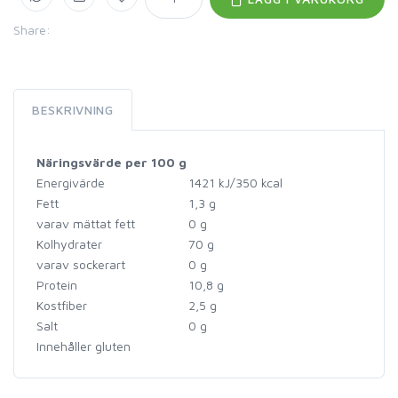
Share:
BESKRIVNING
Näringsvärde per 100 g
Energivärde
1421 kJ/350 kcal
Fett
1,3 g
varav mättat fett
0 g
Kolhydrater
70 g
varav sockerart
0 g
Protein
10,8 g
Kostfiber
2,5 g
Salt
0 g
Innehåller gluten