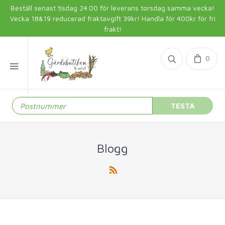
Beställ senast tisdag 24.00 för leverans torsdag samma vecka!
Vecka 18&19 reducerad fraktavgift 39kr! Handla för 400kr för fri
frakt!
0
TESTA
Blogg