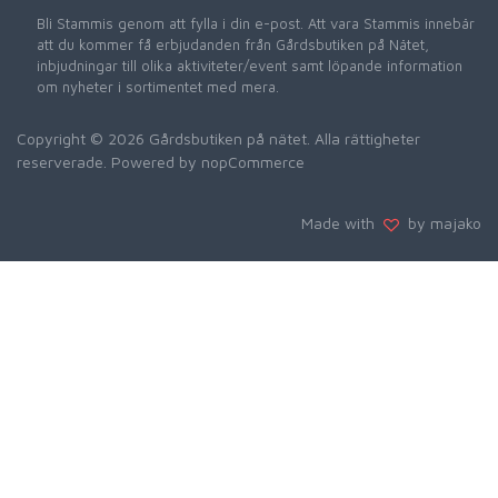
Bli Stammis genom att fylla i din e-post. Att vara Stammis innebär
att du kommer få erbjudanden från Gårdsbutiken på Nätet,
inbjudningar till olika aktiviteter/event samt löpande information
om nyheter i sortimentet med mera.
Copyright © 2026 Gårdsbutiken på nätet. Alla rättigheter
reserverade. Powered by
nopCommerce
Made with
by majako