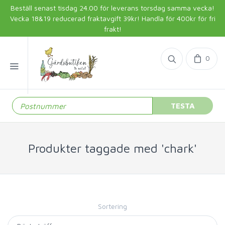
Beställ senast tisdag 24.00 för leverans torsdag samma vecka!
Vecka 18&19 reducerad fraktavgift 39kr! Handla för 400kr för fri
frakt!
0
TESTA
Produkter taggade med 'chark'
Sortering