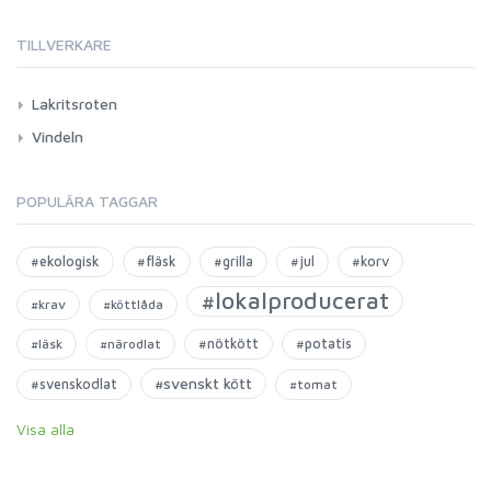
TILLVERKARE
Lakritsroten
Vindeln
POPULÄRA TAGGAR
#ekologisk
#fläsk
#grilla
#jul
#korv
#lokalproducerat
#krav
#köttlåda
#nötkött
#potatis
#läsk
#närodlat
#svenskt kött
#svenskodlat
#tomat
Visa alla