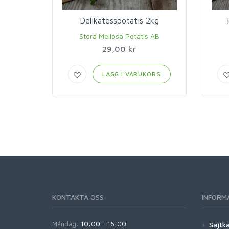
Delikatesspotatis 2kg
Stora Mellösa Potatis AB
29,00 kr
LÄGG I VARUKORG
KONTAKTA OSS
INFORM
Måndag:
10:00 - 16:00
Sajtk