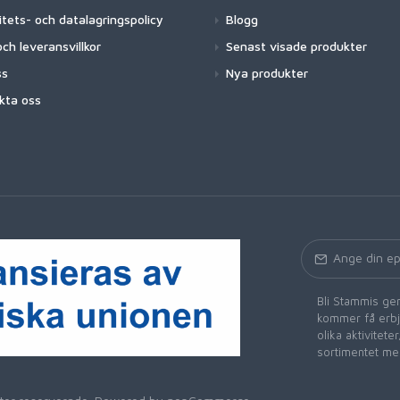
itets- och datalagringspolicy
Blogg
ch leveransvillkor
Senast visade produkter
ss
Nya produkter
kta oss
Bli Stammis gen
kommer få erbju
olika aktivitet
sortimentet me