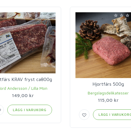
tfärs KRAV fryst ca800g
Hjortfärs 500g
ord Andersson / Lilla Mon
Bergslagsdelikatesser
149,00 kr
115,00 kr
LÄGG I VARUKORG
LÄGG I VARUKOR