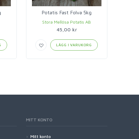
g
Potatis Fast Folva 5kg
Po
B
Stora Mellösa Potatis AB
St
45,00 kr
G
LÄGG I VARUKORG
MITT KONTO
Mitt konto