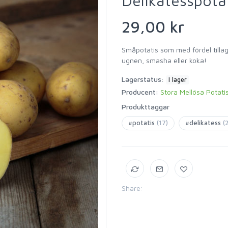
Delikatesspota
29,00 kr
Småpotatis som med fördel tillag
ugnen, smasha eller koka!
Lagerstatus:
I lager
Producent:
Stora Mellösa Potati
Produkttaggar
#potatis
(17)
#delikatess
(2
Share: