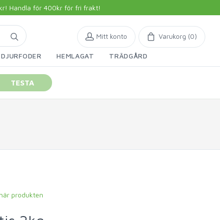
 Handla för 400kr för fri frakt!
Mitt konto
Varukorg (
0
)
DJURFODER
HEMLAGAT
TRÄDGÅRD
TESTA
 här produkten