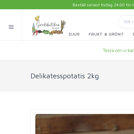
Beställ senast tisdag 24.00 för
FISK & SKALDJUR
FRUKT & GRÖNT
Testa om vi kan 
Delikatesspotatis 2kg