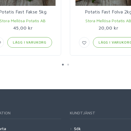
Potatis Fast Fakse 5kg
Potatis Fast Folva 2k
Stora Mellösa Potatis AB
Stora Mellösa Potatis A
45,00 kr
20,00 kr
LÄGG I VARUKORG
LÄGG I VARUKOR
ATION
KUNDTJÄNST
arta
Sök