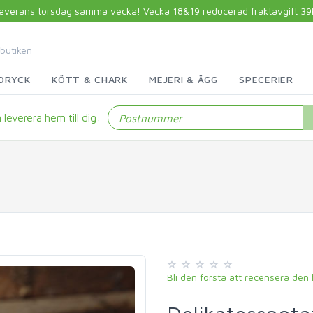
 leverans torsdag samma vecka! Vecka 18&19 reducerad fraktavgift 39kr!
DRYCK
KÖTT & CHARK
MEJERI & ÄGG
SPECERIER
leverera hem till dig:
Bli den första att recensera den