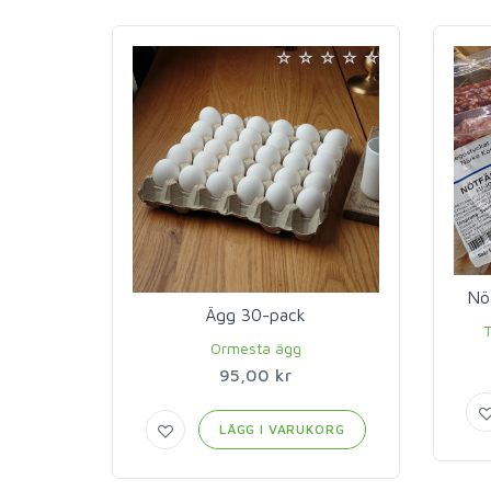
Nö
Ägg 30-pack
T
Ormesta ägg
95,00 kr
LÄGG I VARUKORG