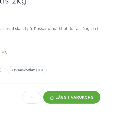
tis 2kg
as med skalet på. Passar utmärkt att bara slänga in i
s AB
)
#svenskodlat
(20)
LÄGG I VARUKORG