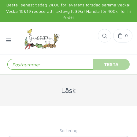
Beställ senast tisdag 24.00 för leverans torsdag samma vecka!
Vecka 18&19 reducerad fraktavgift 39kr! Handla för 400kr för fri
frakt!
0
TESTA
Läsk
Sortering