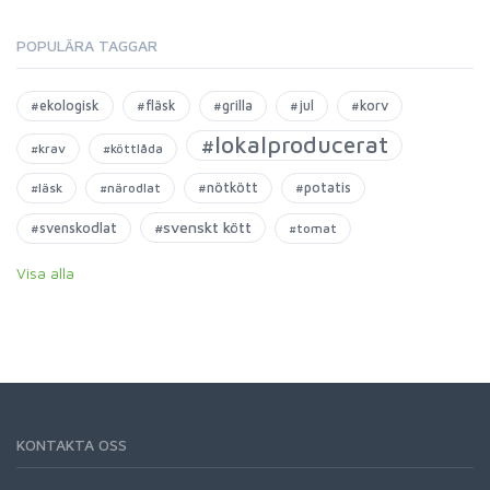
POPULÄRA TAGGAR
#ekologisk
#fläsk
#grilla
#jul
#korv
#lokalproducerat
#krav
#köttlåda
#nötkött
#potatis
#läsk
#närodlat
#svenskt kött
#svenskodlat
#tomat
Visa alla
KONTAKTA OSS