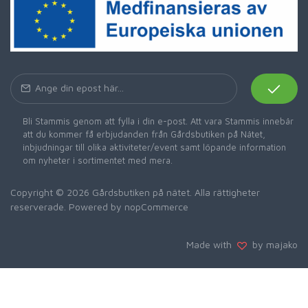
Bli Stammis genom att fylla i din e-post. Att vara Stammis innebär
att du kommer få erbjudanden från Gårdsbutiken på Nätet,
inbjudningar till olika aktiviteter/event samt löpande information
om nyheter i sortimentet med mera.
Copyright © 2026 Gårdsbutiken på nätet. Alla rättigheter
reserverade. Powered by
nopCommerce
Made with
by majako