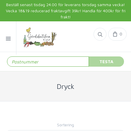
Beställ senast tisdag 24.00 för leverans torsdag samma vecka!
Vecka 18&19 reducerad fraktavgift 39kr! Handla för 400kr för fri
frakt!
0
TESTA
Dryck
Sortering