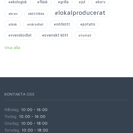
#ekologisk
#fläsk
#grilla
#jul
#korv
#lokalproducerat
#krav
#köttlåda
#nötkött
#potatis
#läsk
#närodlat
#svenskt kött
#svenskodlat
#tomat
Visa alla
KONTAKTA OSS
Måndag:
10:00 - 16:00
Tisdag:
10:00 - 16:00
Onsdag:
10:00 - 18:00
Torsdag:
10:00 - 18:00