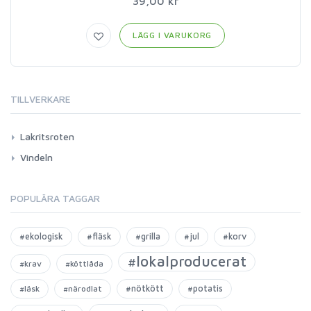
39,00 kr
LÄGG I VARUKORG
TILLVERKARE
Lakritsroten
Vindeln
POPULÄRA TAGGAR
#ekologisk
#fläsk
#grilla
#jul
#korv
#lokalproducerat
#krav
#köttlåda
#nötkött
#potatis
#läsk
#närodlat