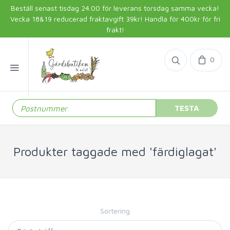
Beställ senast tisdag 24.00 för leverans torsdag samma vecka!
Vecka 18&19 reducerad fraktavgift 39kr! Handla för 400kr för fri
frakt!
0
TESTA
Produkter taggade med 'färdiglagat'
Sortering