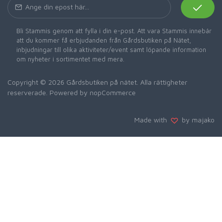
Bli Stammis genom att fylla i din e-post. Att vara Stammis innebär
att du kommer få erbjudanden från Gårdsbutiken på Nätet,
inbjudningar till olika aktiviteter/event samt löpande information
om nyheter i sortimentet med mera.
Copyright © 2026 Gårdsbutiken på nätet. Alla rättigheter
reserverade. Powered by
nopCommerce
Made with
by majako