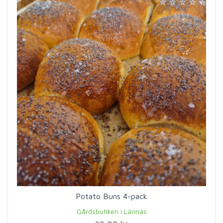
Potato Buns 4-pack
Gårdsbutiken i Lännäs