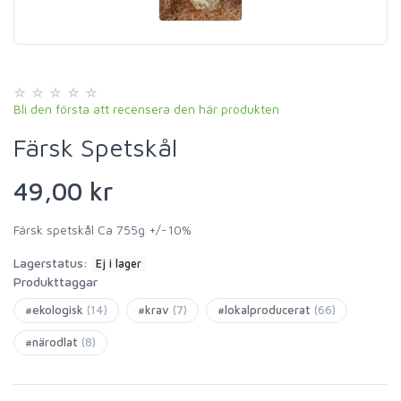
Bli den första att recensera den här produkten
Färsk Spetskål
49,00 kr
Färsk spetskål Ca 755g +/-10%
Lagerstatus:
Ej i lager
Produkttaggar
#ekologisk
(14)
#krav
(7)
#lokalproducerat
(66)
#närodlat
(8)