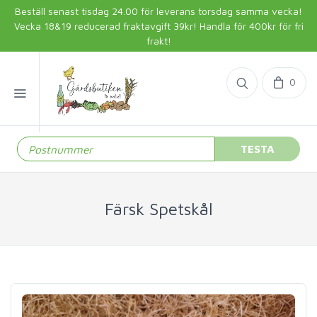
Beställ senast tisdag 24.00 för leverans torsdag samma vecka!
Vecka 18&19 reducerad fraktavgift 39kr! Handla för 400kr för fri
frakt!
0
TESTA
Färsk Spetskål