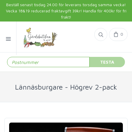
Beställ senast tisdag 24.00 för leverans torsdag samma vecka!
Vecka 18&19 reducerad fraktavgift 39kr! Handla för 400kr för fri
frakt!
0
TESTA
Lännäsburgare - Högrev 2-pack