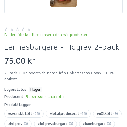
Bli den första att recensera den här produkten
Lännäsburgare - Högrev 2-pack
75,00 kr
2-Pack 150g högrevsburgare från Robertssons Chark! 100%
nötkött.
Lagerstatus:
I lager
Producent:
Robertsons charkuteri
Produkttaggar
#svenskt kött
(28)
#lokalproducerat
(66)
#nötkött
(9)
#högrev
(3)
#högrevsburgare
(3)
#hamburgare
(3)