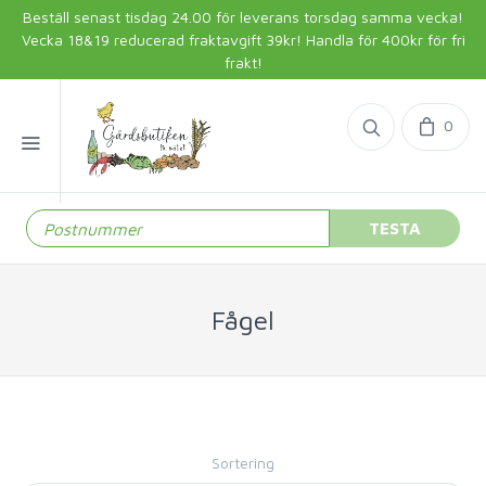
Beställ senast tisdag 24.00 för leverans torsdag samma vecka!
Vecka 18&19 reducerad fraktavgift 39kr! Handla för 400kr för fri
frakt!
0
TESTA
Fågel
Sortering