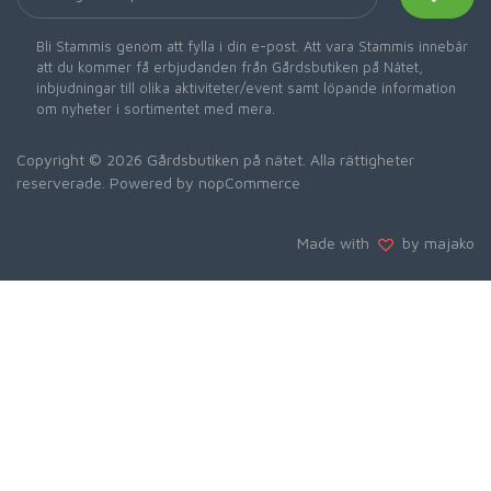
Bli Stammis genom att fylla i din e-post. Att vara Stammis innebär
att du kommer få erbjudanden från Gårdsbutiken på Nätet,
inbjudningar till olika aktiviteter/event samt löpande information
om nyheter i sortimentet med mera.
Copyright © 2026 Gårdsbutiken på nätet. Alla rättigheter
reserverade. Powered by
nopCommerce
Made with
by majako