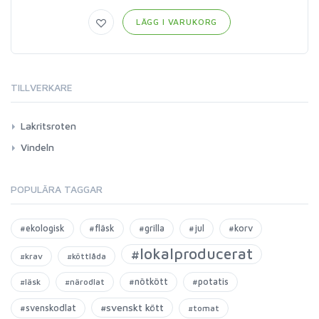
LÄGG I VARUKORG
TILLVERKARE
Lakritsroten
Vindeln
POPULÄRA TAGGAR
#ekologisk
#fläsk
#grilla
#jul
#korv
#lokalproducerat
#krav
#köttlåda
#nötkött
#potatis
#läsk
#närodlat
#svenskt kött
#svenskodlat
#tomat