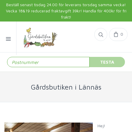
Beställ senast tisdag 24.00 för leverans torsdag samma vecka!
Vecka 18&19 reducerad fraktavgift 39kr! Handla för 400kr för fri
frakt!
0
TESTA
Gårdsbutiken i Lännäs
Hej!