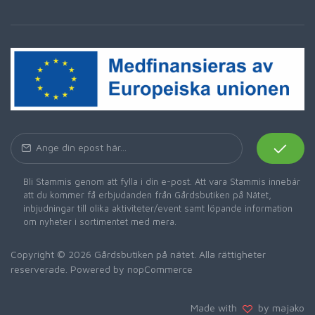
Bli Stammis genom att fylla i din e-post. Att vara Stammis innebär
att du kommer få erbjudanden från Gårdsbutiken på Nätet,
inbjudningar till olika aktiviteter/event samt löpande information
om nyheter i sortimentet med mera.
Copyright © 2026 Gårdsbutiken på nätet. Alla rättigheter
reserverade. Powered by
nopCommerce
Made with
by majako