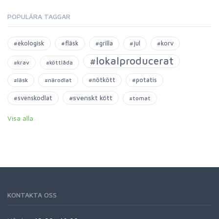
POPULÄRA TAGGAR
#ekologisk
#fläsk
#grilla
#jul
#korv
#lokalproducerat
#krav
#köttlåda
#nötkött
#potatis
#läsk
#närodlat
#svenskt kött
#svenskodlat
#tomat
Visa alla
KONTAKTA OSS