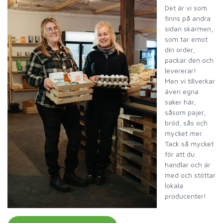
Det är vi som
finns på andra
sidan skärmen,
som tar emot
din order,
packar den och
levererar!
Men vi tillverkar
även egna
saker här,
såsom pajer,
bröd, sås och
mycket mer.
Tack så mycket
för att du
handlar och är
med och stöttar
lokala
producenter!