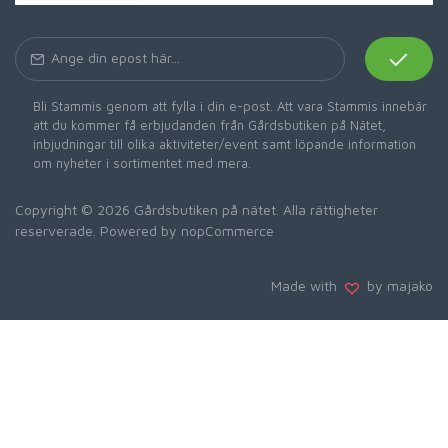
Bli Stammis genom att fylla i din e-post. Att vara Stammis innebär
att du kommer få erbjudanden från Gårdsbutiken på Nätet,
inbjudningar till olika aktiviteter/event samt löpande information
om nyheter i sortimentet med mera.
Copyright © 2026 Gårdsbutiken på nätet. Alla rättigheter
reserverade. Powered by
nopCommerce
Made with
by majako