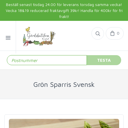
Beställ senast tisdag 24.00 för leverans torsdag samma vecka!
Vecka 18&19 reducerad fraktavgift 39kr! Handla för 400kr för fri
frakt!
0
TESTA
Grön Sparris Svensk