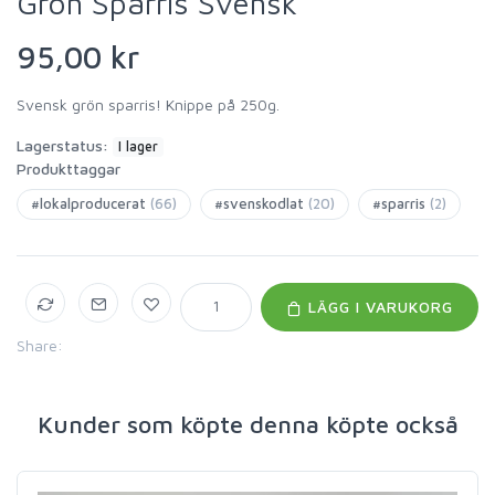
Grön Sparris Svensk
95,00 kr
Svensk grön sparris! Knippe på 250g.
Lagerstatus:
I lager
Produkttaggar
#lokalproducerat
(66)
#svenskodlat
(20)
#sparris
(2)
LÄGG I VARUKORG
Share:
Kunder som köpte denna köpte också