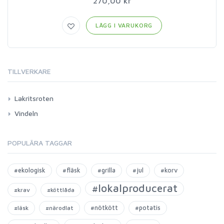
270,00 kr
LÄGG I VARUKORG
TILLVERKARE
Lakritsroten
Vindeln
POPULÄRA TAGGAR
#ekologisk
#fläsk
#grilla
#jul
#korv
#lokalproducerat
#krav
#köttlåda
#nötkött
#potatis
#läsk
#närodlat