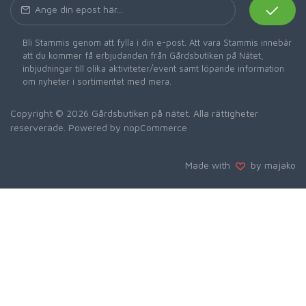
Bli Stammis genom att fylla i din e-post. Att vara Stammis innebär
att du kommer få erbjudanden från Gårdsbutiken på Nätet,
inbjudningar till olika aktiviteter/event samt löpande information
om nyheter i sortimentet med mera.
Copyright © 2026 Gårdsbutiken på nätet. Alla rättigheter
reserverade. Powered by
nopCommerce
Made with
by majako