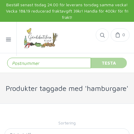
Beställ senast tisdag 24.00 för leverans torsdag samma vecka!
Vecka 18&19 reducerad fraktavgift 39kr! Handla för 400kr för fri
frakt!
0
TESTA
Produkter taggade med 'hamburgare'
Sortering