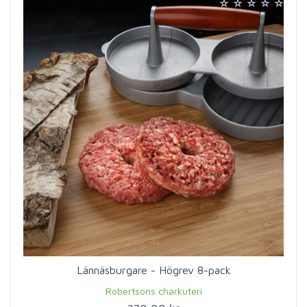
Lännäsburgare - Högrev 8-pack
Robertsons charkuteri