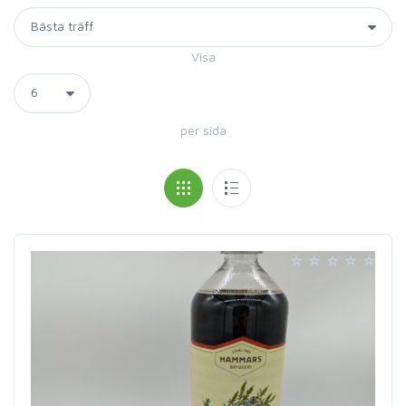
Visa
per sida