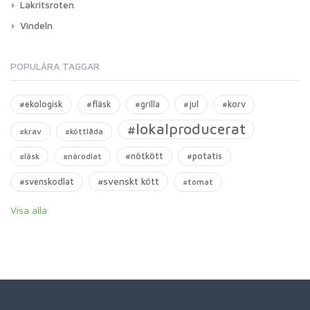
Lakritsroten
Vindeln
POPULÄRA TAGGAR
#ekologisk
#fläsk
#grilla
#jul
#korv
#lokalproducerat
#krav
#köttlåda
#nötkött
#potatis
#läsk
#närodlat
#svenskt kött
#svenskodlat
#tomat
Visa alla