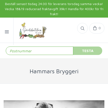
Beställ senast tisdag 24.00 för leverans torsdag samma vecka!
Vecka 18&19 reducerad fraktavgift 39kr! Handla för 400kr för fri
frakt!
0
TESTA
Hammars Bryggeri