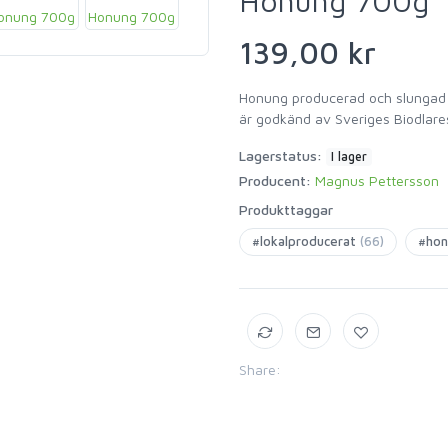
Honung 700g
139,00 kr
Honung producerad och slungad 
är godkänd av Sveriges Biodlare
Lagerstatus:
I lager
Producent:
Magnus Pettersson
Produkttaggar
#lokalproducerat
(66)
#ho
Share: