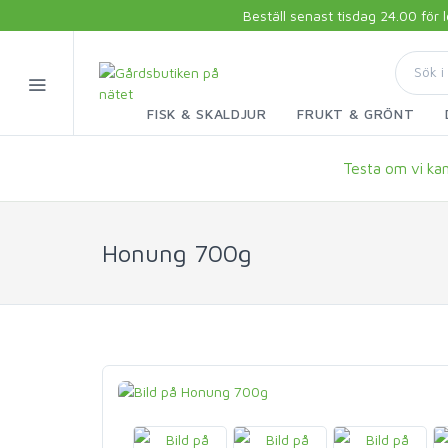
Beställ senast tisdag 24.00 för
FISK & SKALDJUR
FRUKT & GRÖNT
Testa om vi kan 
Honung 700g