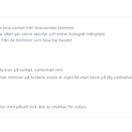
 bina samlat från tiotusentals blommor.
 vilket ger större skördar och bidrar biologisk mångfald!
r från de blommor som bina har besökt.
da krav på renhet, vattenhalt mm.
nande mönster på burkens insida är inget fel utan bevis på låg vattnehal
ur med påsatt lock. Bör ej utsättas för solljus.