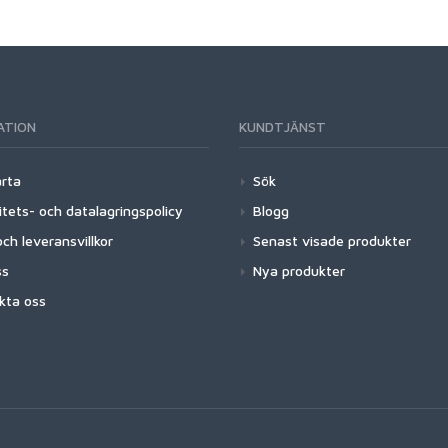
ATION
KUNDTJÄNST
arta
Sök
itets- och datalagringspolicy
Blogg
ch leveransvillkor
Senast visade produkter
ss
Nya produkter
kta oss