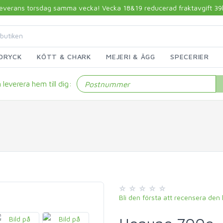
 leverans torsdag samma vecka! Vecka 18&19 reducerad fraktavgift 39kr!
DRYCK
KÖTT & CHARK
MEJERI & ÄGG
SPECERIER
leverera hem till dig:
Bli den första att recensera den