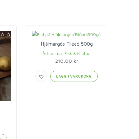
Hjälmargös Filéad 500g
Århammar Fisk & Kräftor
210,00 kr
LÄGG I VARUKORG
B