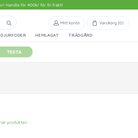
 Handla för 400kr för fri frakt!
Mitt konto
Varukorg (
0
)
DJURFODER
HEMLAGAT
TRÄDGÅRD
TESTA
 här produkten