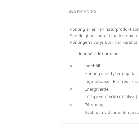
BESKRIVNING
Honung är en ren naturprodukt som
Samtidigt pollinerar bina blommorna
Honungen i varje burk har karaktä
Innehållsdeklaration
Innehåll
Honung som fyller uppställ
Inga tillsatser. Rimfrostlik
Energivärde
100g ger 1340kJ (320kcal)
Förvaring
Svalt och vid jämn temperat