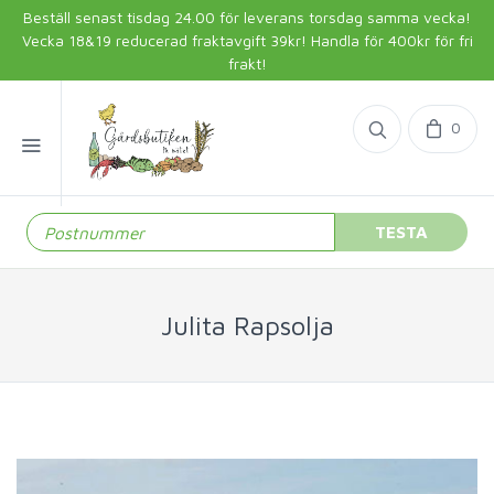
Beställ senast tisdag 24.00 för leverans torsdag samma vecka!
Vecka 18&19 reducerad fraktavgift 39kr! Handla för 400kr för fri
frakt!
0
TESTA
Julita Rapsolja