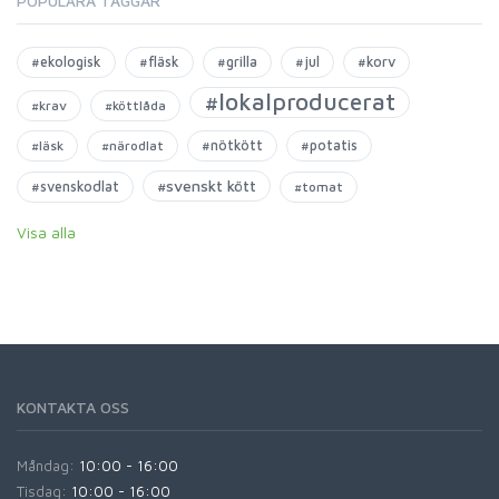
POPULÄRA TAGGAR
#ekologisk
#fläsk
#grilla
#jul
#korv
#lokalproducerat
#krav
#köttlåda
#nötkött
#potatis
#läsk
#närodlat
#svenskt kött
#svenskodlat
#tomat
Visa alla
KONTAKTA OSS
Måndag:
10:00 - 16:00
Tisdag:
10:00 - 16:00