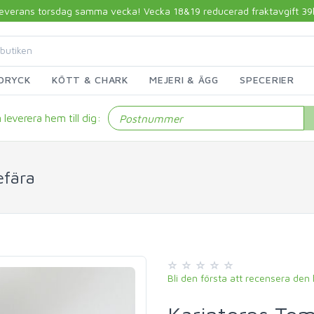
 leverans torsdag samma vecka! Vecka 18&19 reducerad fraktavgift 39kr!
DRYCK
KÖTT & CHARK
MEJERI & ÄGG
SPECERIER
leverera hem till dig:
efära
Bli den första att recensera den