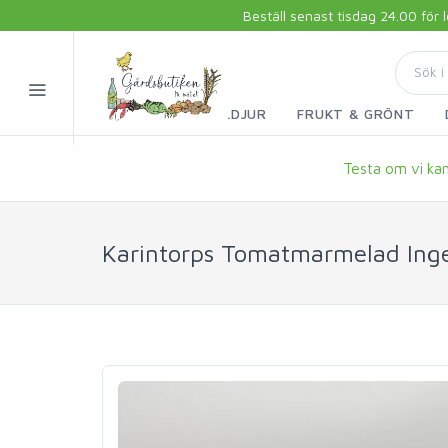
Beställ senast tisdag 24.00 för
FISK & SKALDJUR
FRUKT & GRÖNT
Testa om vi kan 
Karintorps Tomatmarmelad Ing