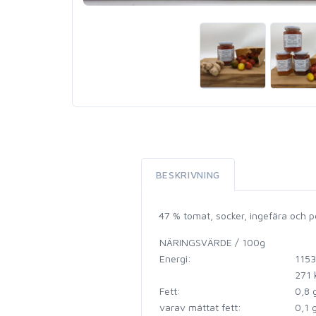
BESKRIVNING
47 % tomat, socker, ingefära och pe
NÄRINGSVÄRDE / 100g
Energi:
1153
271 
Fett:
0,8 
varav mättat fett:
0,1 