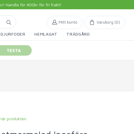
 Handla för 400kr för fri frakt!
Mitt konto
Varukorg (
0
)
DJURFODER
HEMLAGAT
TRÄDGÅRD
TESTA
 här produkten