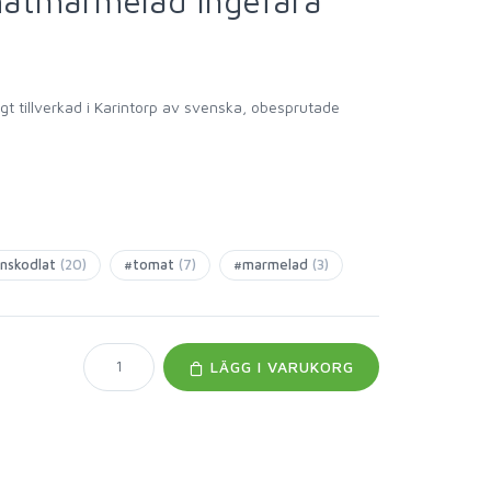
matmarmelad Ingefära
tillverkad i Karintorp av svenska, obesprutade
!
nskodlat
(20)
#tomat
(7)
#marmelad
(3)
LÄGG I VARUKORG