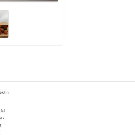
ktin.
 kJ
kcal
g
g