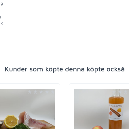
 g
g
 g
Kunder som köpte denna köpte också