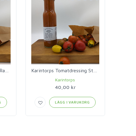
Karintorps Tomatdressing Ramslök
Karintorps Tomatdressing Stark
Karintorps
40,00 kr
G
LÄGG I VARUKORG