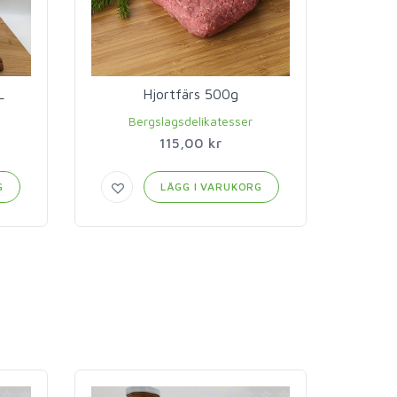
L
Hjortfärs 500g
Ju
i
Bergslagsdelikatesser
115,00 kr
G
LÄGG I VARUKORG