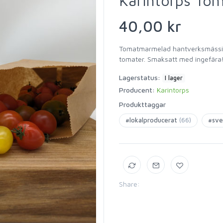
Karintorps To
40,00 kr
Tomatmarmelad hantverksmässigt 
tomater. Smaksatt med ingefära
Lagerstatus:
I lager
Producent:
Karintorps
Produkttaggar
#lokalproducerat
(66)
#sve
Share: