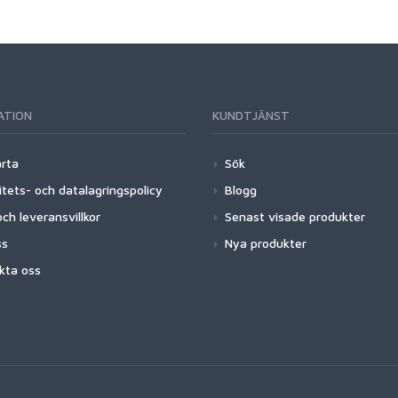
ATION
KUNDTJÄNST
arta
Sök
itets- och datalagringspolicy
Blogg
ch leveransvillkor
Senast visade produkter
ss
Nya produkter
kta oss