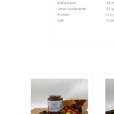
Kolhydrater:
64,9
varav sockerarter:
52 g
Protein:
0,5 
Salt:
0,05