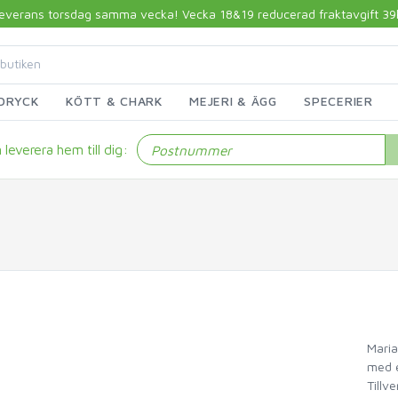
 leverans torsdag samma vecka! Vecka 18&19 reducerad fraktavgift 39kr!
DRYCK
KÖTT & CHARK
MEJERI & ÄGG
SPECERIER
leverera hem till dig:
Maria
med e
Tillv