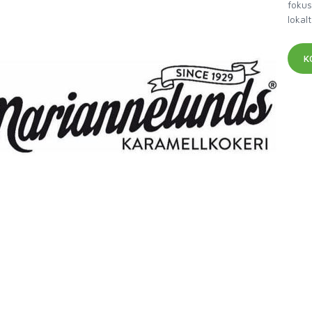
fokus
lokal