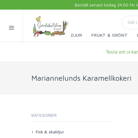
Beställ senast tisdag 24.00 för
FISK & SKALDJUR
FRUKT & GRÖNT
Testa om vi kan 
Mariannelunds Karamellkokeri
KATEGORIER
Fisk & skaldjur