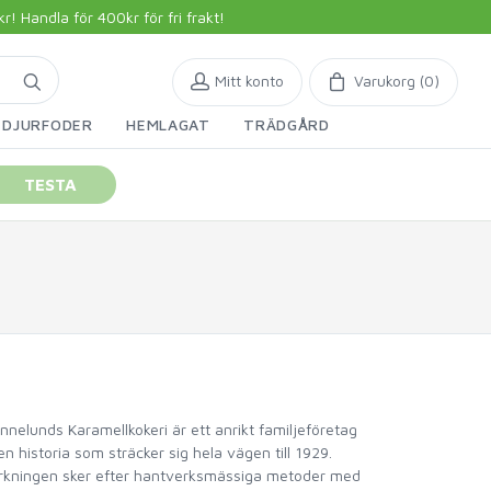
 Handla för 400kr för fri frakt!
Mitt konto
Varukorg (
0
)
DJURFODER
HEMLAGAT
TRÄDGÅRD
TESTA
nnelunds Karamellkokeri är ett anrikt familjeföretag
n historia som sträcker sig hela vägen till 1929.
erkningen sker efter hantverksmässiga metoder med