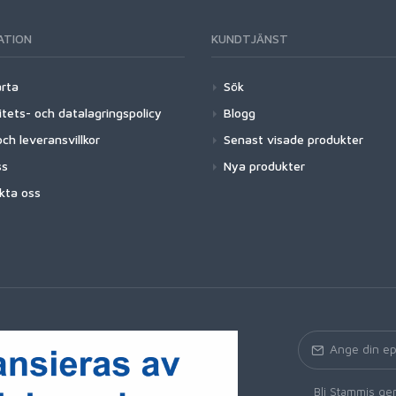
ATION
KUNDTJÄNST
arta
Sök
itets- och datalagringspolicy
Blogg
ch leveransvillkor
Senast visade produkter
ss
Nya produkter
kta oss
Bli Stammis gen