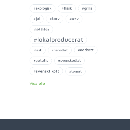
#ekologisk
#fläsk
#grilla
#jul
#korv
#krav
#köttlåda
#lokalproducerat
#nötkött
#läsk
#närodlat
#potatis
#svenskodlat
#svenskt kött
#tomat
Visa alla