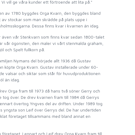
Vi vill ge våra kunder ett förtroende att lita på."
ten av 1780 byggdes Orga Kvarn, den byggdes bland
 av stockar som man skrädde på plats uppe i
holmsskogarna. Dessa finns kvar i kvarnen än idag.
r även vår Stenkvarn som finns kvar sedan 1800-talet
r vår ögonsten, den maler vi vårt stenmalda graham,
öl och Spelt fullkorn på.
amiljen Nymans del började allt 1936 då Gustav
 köpte Orga Kvarn. Gustav installerade under 60-
 de valsar och siktar som står för huvudproduktionen
öl än idag.
rev Orga fram till 1973 då hans två söner Gerry och
 tog över. De drev kvarnen fram till 1984 då Gerrys
ennart övertog Yngves del av driften. Under 1989 tog
s yngsta son Leif över Gerrys del. De har undertiden
klat företaget tillsammans med bland annat en
öretaget. Lennart och Leif drev Orga Kvarn fram till