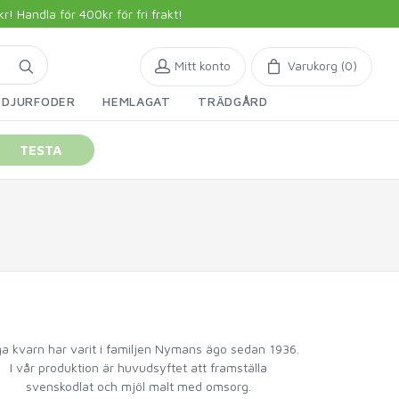
 Handla för 400kr för fri frakt!
Mitt konto
Varukorg (
0
)
DJURFODER
HEMLAGAT
TRÄDGÅRD
TESTA
ga kvarn har varit i familjen Nymans ägo sedan 1936.
I vår produktion är huvudsyftet att framställa
svenskodlat och mjöl malt med omsorg.