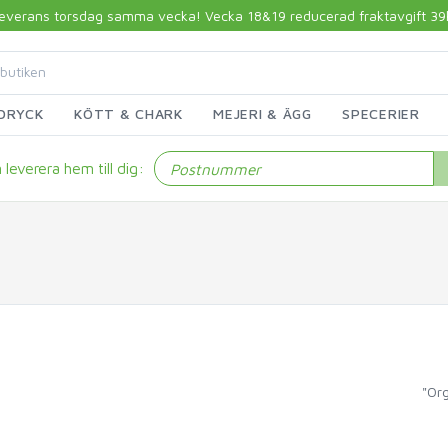
 leverans torsdag samma vecka! Vecka 18&19 reducerad fraktavgift 39kr!
DRYCK
KÖTT & CHARK
MEJERI & ÄGG
SPECERIER
leverera hem till dig:
"Or