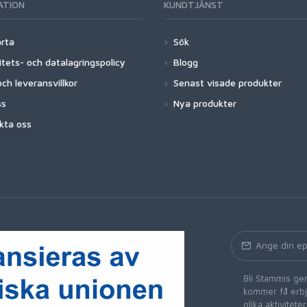
ATION
KUNDTJÄNST
arta
Sök
itets- och datalagringspolicy
Blogg
ch leveransvillkor
Senast visade produkter
ss
Nya produkter
kta oss
Bli Stammis gen
kommer få erbju
olika aktivitet