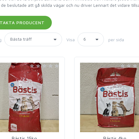
de beslutade att gå skilda vägar och nu driver Lennart det vidare til
g
Visa
per sida
Bästis 15kg
Bästis 4kg