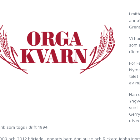
I mit
annat
Grens
Vi ha
som ä
rågmj
För F
Nyman
talet
av mj
Han d
Yngve
son L
Gerry
utvec
rik som togs i drift 1994.
09 och 2012 började Lennarts barn Annlouise och Rickard jobba inom f