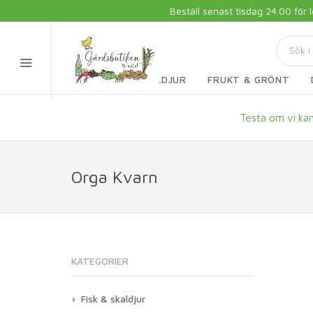
Beställ senast tisdag 24.00 för
FISK & SKALDJUR
FRUKT & GRÖNT
Testa om vi kan 
Orga Kvarn
KATEGORIER
Fisk & skaldjur