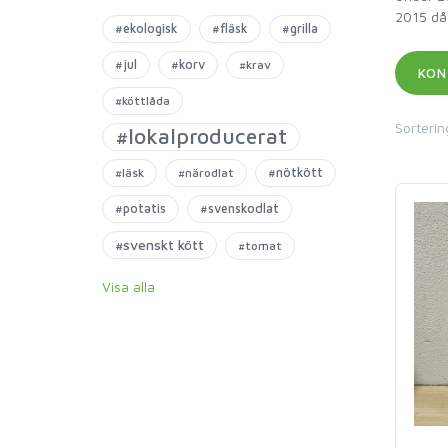
2015 då 
#ekologisk
#fläsk
#grilla
#jul
#korv
#krav
#köttlåda
Sorterin
#lokalproducerat
#nötkött
#läsk
#närodlat
#potatis
#svenskodlat
#svenskt kött
#tomat
Visa alla