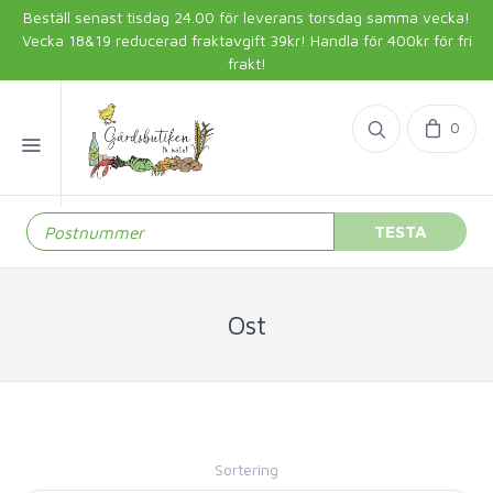
Beställ senast tisdag 24.00 för leverans torsdag samma vecka!
Vecka 18&19 reducerad fraktavgift 39kr! Handla för 400kr för fri
frakt!
0
TESTA
Ost
Sortering