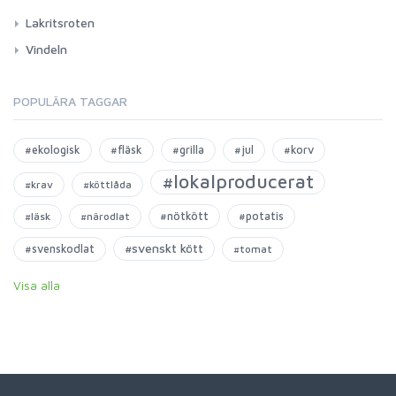
Lakritsroten
Vindeln
POPULÄRA TAGGAR
#ekologisk
#fläsk
#grilla
#jul
#korv
#lokalproducerat
#krav
#köttlåda
#nötkött
#potatis
#läsk
#närodlat
#svenskt kött
#svenskodlat
#tomat
Visa alla