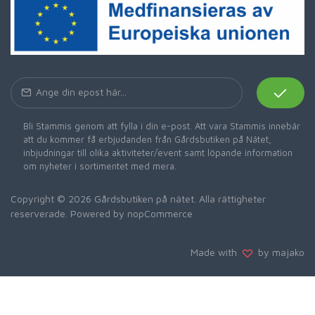
Bli Stammis genom att fylla i din e-post. Att vara Stammis innebär
att du kommer få erbjudanden från Gårdsbutiken på Nätet,
inbjudningar till olika aktiviteter/event samt löpande information
om nyheter i sortimentet med mera.
Copyright © 2026 Gårdsbutiken på nätet. Alla rättigheter
reserverade. Powered by
nopCommerce
Made with
by majako