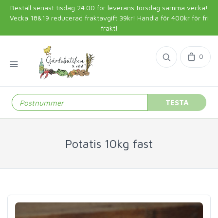
Beställ senast tisdag 24.00 för leverans torsdag samma vecka!
Vecka 18&19 reducerad fraktavgift 39kr! Handla för 400kr för fri
frakt!
0
TESTA
Potatis 10kg fast