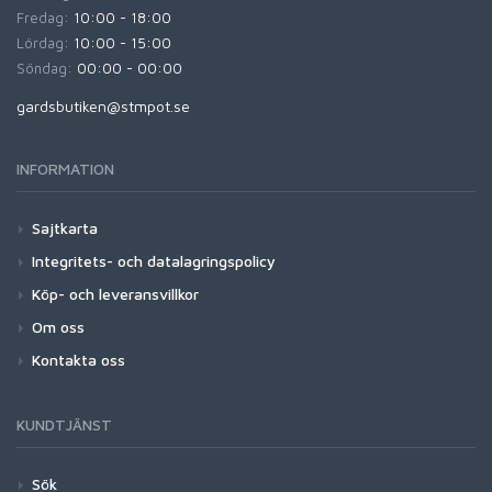
Fredag:
10:00 - 18:00
Lördag:
10:00 - 15:00
Söndag:
00:00 - 00:00
gardsbutiken@stmpot.se
INFORMATION
Sajtkarta
Integritets- och datalagringspolicy
Köp- och leveransvillkor
Om oss
Kontakta oss
KUNDTJÄNST
Sök