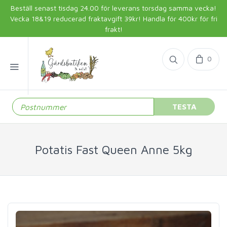
Beställ senast tisdag 24.00 för leverans torsdag samma vecka!
Vecka 18&19 reducerad fraktavgift 39kr! Handla för 400kr för fri
frakt!
0
TESTA
Potatis Fast Queen Anne 5kg