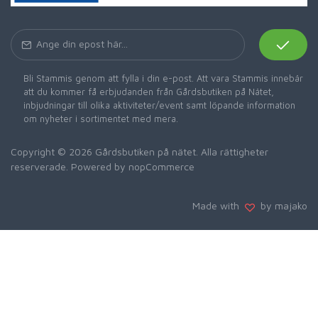
Bli Stammis genom att fylla i din e-post. Att vara Stammis innebär
att du kommer få erbjudanden från Gårdsbutiken på Nätet,
inbjudningar till olika aktiviteter/event samt löpande information
om nyheter i sortimentet med mera.
Copyright © 2026 Gårdsbutiken på nätet. Alla rättigheter
reserverade. Powered by
nopCommerce
Made with
by majako