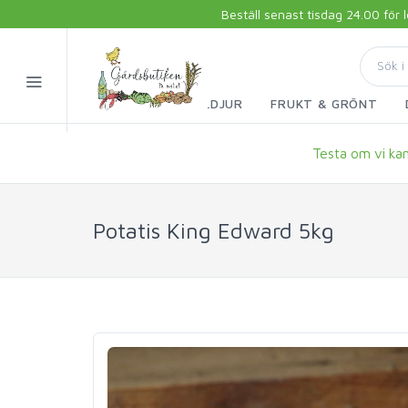
Beställ senast tisdag 24.00 för
FISK & SKALDJUR
FRUKT & GRÖNT
Testa om vi kan 
Potatis King Edward 5kg