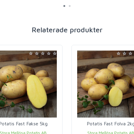
Relaterade produkter
Potatis Fast Fakse 5kg
Potatis Fast Folva 2k
Stora Mellösa Potatis AB
Stora Mellösa Potatis A