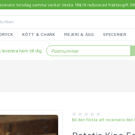
 leverans torsdag samma vecka! Vecka 18&19 reducerad fraktavgift 39kr!
DRYCK
KÖTT & CHARK
MEJERI & ÄGG
SPECERIER
leverera hem till dig:
Bli den första att recensera den