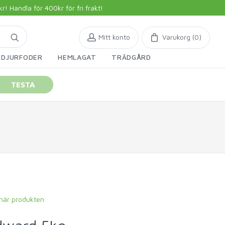
 Handla för 400kr för fri frakt!
Mitt konto
Varukorg (
0
)
DJURFODER
HEMLAGAT
TRÄDGÅRD
TESTA
 här produkten