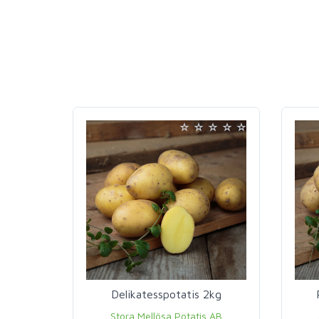
Delikatesspotatis 2kg
Stora Mellösa Potatis AB