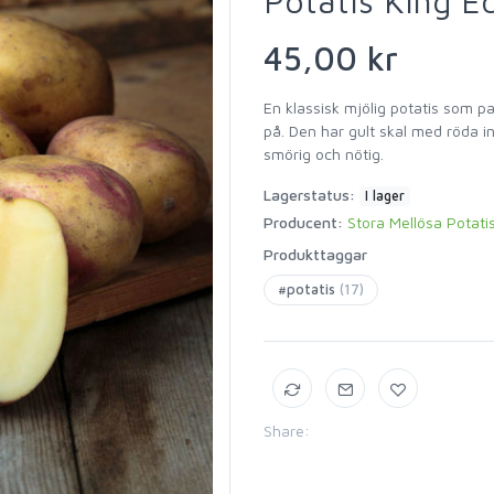
Potatis King E
45,00 kr
En klassisk mjölig potatis som pas
på. Den har gult skal med röda in
smörig och nötig.
Lagerstatus:
I lager
Producent:
Stora Mellösa Potati
Produkttaggar
#potatis
(17)
Share: