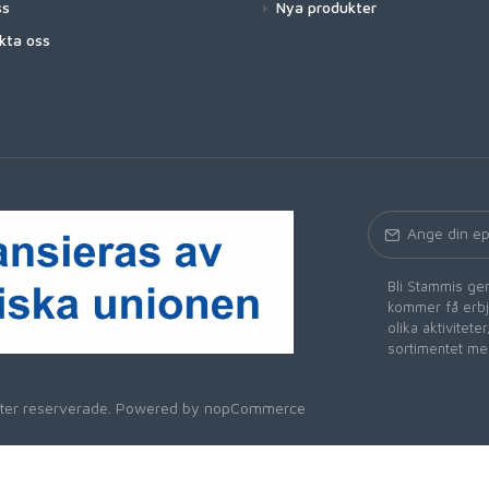
ss
Nya produkter
kta oss
Bli Stammis gen
kommer få erbju
olika aktivitet
sortimentet me
heter reserverade. Powered by
nopCommerce