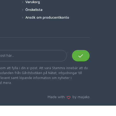
Varukorg
Önskelista
Ansök om producentkonto
om att fylla i din e-post. Att vara Stammis innebär att du
danden från Gårdsbutiken på Nätet, inbjudningar till
er/event samt löpande information om nyheter i
d mera.
Made with
by majako