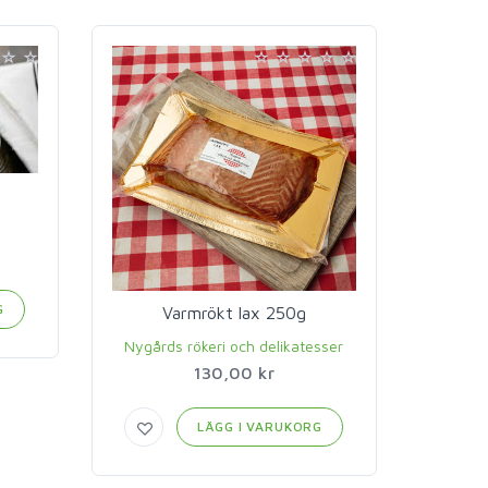
B
G
Varmrökt lax 250g
Nygårds rökeri och delikatesser
130,00 kr
LÄGG I VARUKORG