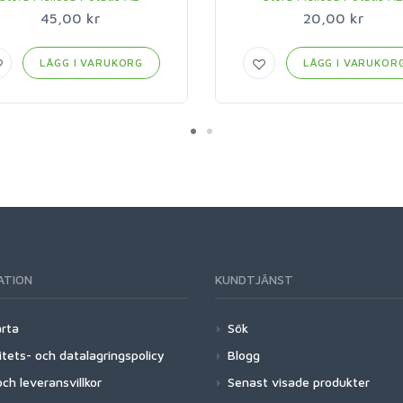
45,00 kr
20,00 kr
LÄGG I VARUKORG
LÄGG I VARUKOR
ATION
KUNDTJÄNST
arta
Sök
itets- och datalagringspolicy
Blogg
ch leveransvillkor
Senast visade produkter