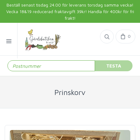
Beställ senast tisdag 24.00 för leverans torsdag samma vecka!
Vecka 18&19 reducerad fraktavgift 39kr! Handla för 400kr för fri
frakt!
0
TESTA
Prinskorv