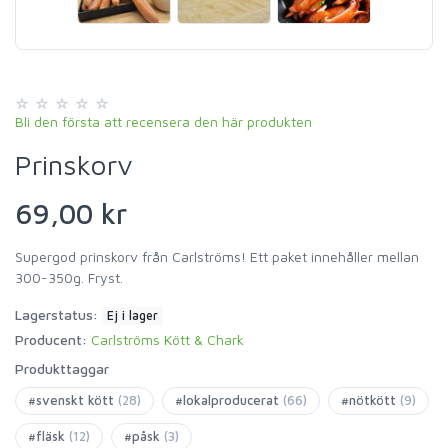
Bli den första att recensera den här produkten
Prinskorv
69,00 kr
Supergod prinskorv från Carlströms! Ett paket innehåller mellan
300-350g. Fryst.
Lagerstatus:
Ej i lager
Producent:
Carlströms Kött & Chark
Produkttaggar
#svenskt kött
(28)
#lokalproducerat
(66)
#nötkött
(9)
#fläsk
(12)
#påsk
(3)