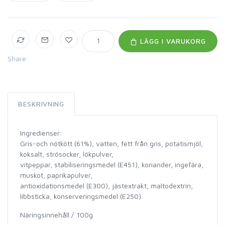
LÄGG I VARUKORG
Share:
BESKRIVNING
Ingredienser:
Gris-och nötkött (61%), vatten, fett från gris, potatismjöl,
koksalt, strösocker, lökpulver,
vitpeppar, stabiliseringsmedel (E451), koriander, ingefära,
muskot, paprikapulver,
antioxidationsmedel (E300), jästextrakt, maltodextrin,
libbsticka, konserveringsmedel (E250).
Näringsinnehåll / 100g