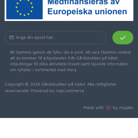
Bli Stammis genom att fylla i din e-post. Att vara Stammis innebär
att du kommer få erbjudanden från Gårdsbutiken på Nätet,
inbjudningar till olika aktiviteter/event samt löpande information
om nyheter i sortimentet med mera.
Copyright © 2026 Gårdsbutiken på nätet. Alla rättigheter
reserverade. Powered by
nopCommerce
Made with
by majako