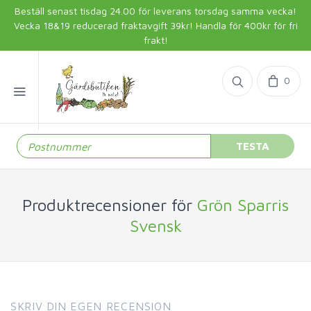
Beställ senast tisdag 24.00 för leverans torsdag samma vecka!
Vecka 18&19 reducerad fraktavgift 39kr! Handla för 400kr för fri
frakt!
0
TESTA
Produktrecensioner för
Grön Sparris
Svensk
SKRIV DIN EGEN RECENSION