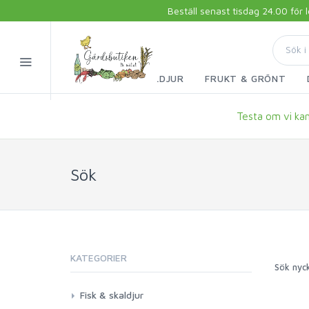
Beställ senast tisdag 24.00 för
FISK & SKALDJUR
FRUKT & GRÖNT
Testa om vi kan 
Sök
KATEGORIER
Sök nyc
Fisk & skaldjur