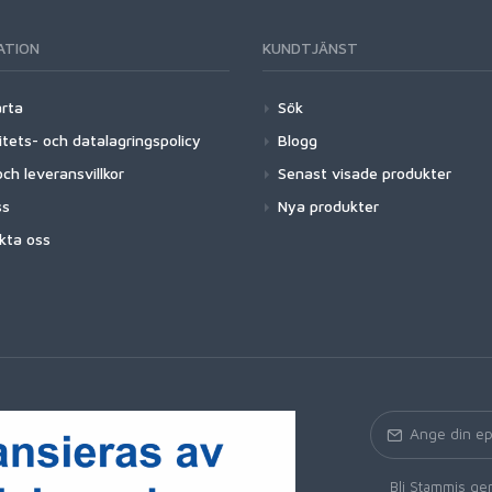
ATION
KUNDTJÄNST
arta
Sök
itets- och datalagringspolicy
Blogg
ch leveransvillkor
Senast visade produkter
ss
Nya produkter
kta oss
Bli Stammis gen