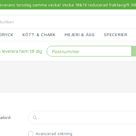
 leverans torsdag samma vecka! Vecka 18&19 reducerad fraktavgift 39kr!
DRYCK
KÖTT & CHARK
MEJERI & ÄGG
SPECERIER
leverera hem till dig:
kelord:
Avancerad sökning