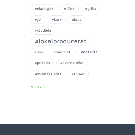
#ekologisk
#fläsk
#grilla
#jul
#korv
#krav
#köttlåda
#lokalproducerat
#nötkött
#läsk
#närodlat
#potatis
#svenskodlat
#svenskt kött
#tomat
Visa alla