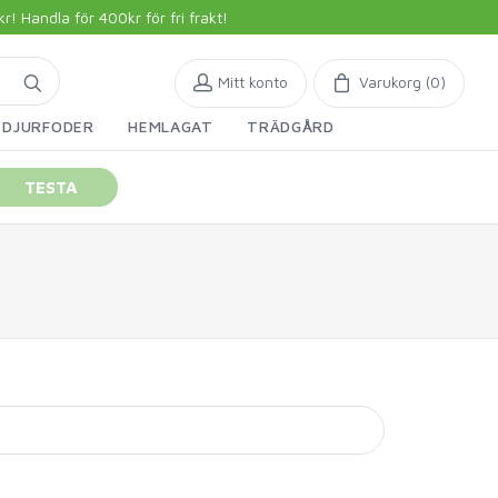
 Handla för 400kr för fri frakt!
Mitt konto
Varukorg (
0
)
DJURFODER
HEMLAGAT
TRÄDGÅRD
TESTA