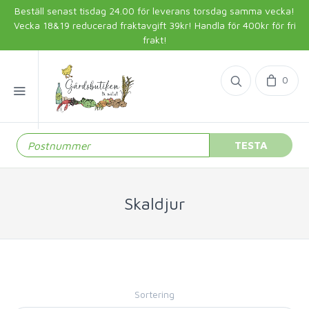
Beställ senast tisdag 24.00 för leverans torsdag samma vecka!
Vecka 18&19 reducerad fraktavgift 39kr! Handla för 400kr för fri
frakt!
0
TESTA
Skaldjur
Sortering