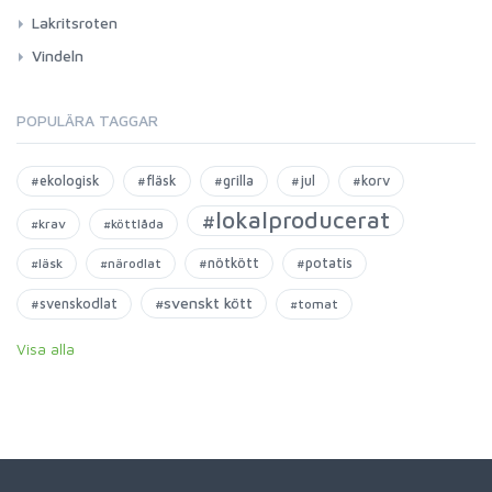
Lakritsroten
Vindeln
POPULÄRA TAGGAR
#ekologisk
#fläsk
#grilla
#jul
#korv
#lokalproducerat
#krav
#köttlåda
#nötkött
#potatis
#läsk
#närodlat
#svenskt kött
#svenskodlat
#tomat
Visa alla