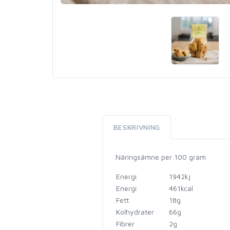
BESKRIVNING
Näringsämne per 100 gram
Energi
1942kj
Energi
461kcal
Fett
18g
Kolhydrater
66g
Fibrer
2g