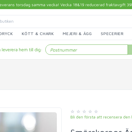
 leverans torsdag samma vecka! Vecka 18&19 reducerad fraktavgift 39kr!
DRYCK
KÖTT & CHARK
MEJERI & ÄGG
SPECERIER
leverera hem till dig:
Bli den första att recensera den