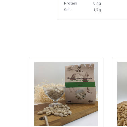
Protein
8,1g
Salt
1,7g