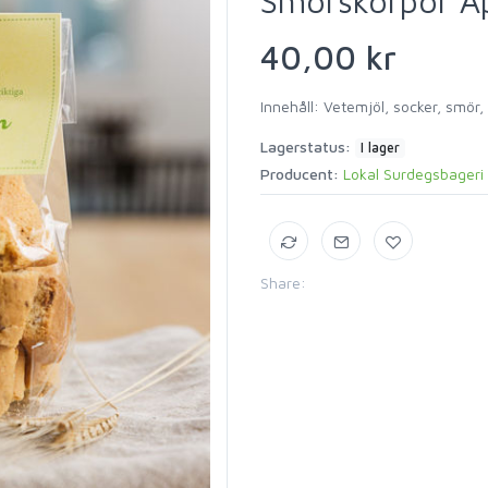
Smörskorpor Ä
40,00 kr
Innehåll: Vetemjöl, socker, smör, 
Lagerstatus:
I lager
Producent:
Lokal Surdegsbageri
Share: