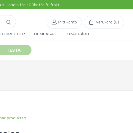
 Handla för 400kr för fri frakt!
Mitt konto
Varukorg (
0
)
DJURFODER
HEMLAGAT
TRÄDGÅRD
TESTA
 här produkten