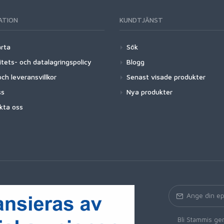
ATION
KUNDTJÄNST
arta
Sök
itets- och datalagringspolicy
Blogg
ch leveransvillkor
Senast visade produkter
ss
Nya produkter
kta oss
Bli Stammis gen