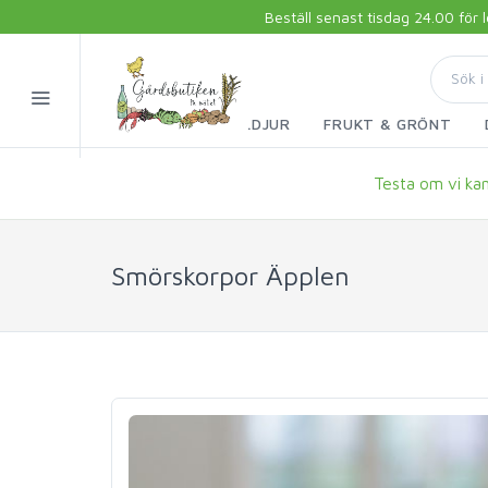
Beställ senast tisdag 24.00 för
FISK & SKALDJUR
FRUKT & GRÖNT
Testa om vi kan 
Smörskorpor Äpplen