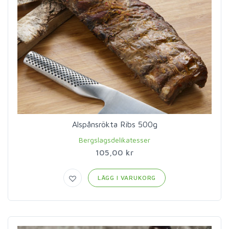
Alspånsrökta Ribs 500g
Bergslagsdelikatesser
105,00 kr
LÄGG I VARUKORG