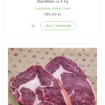
Blandlådan ca 6 kg
Carlströms Kött & Chark
795,00 kr
LÄGG I VARUKORG