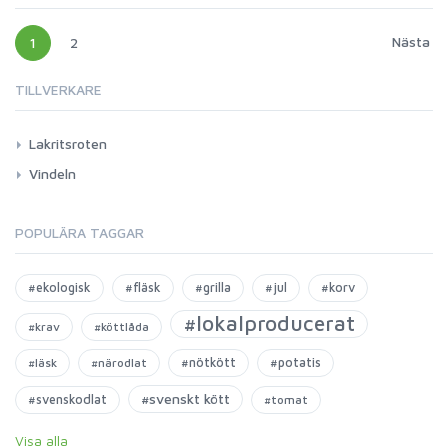
Nästa
1
2
TILLVERKARE
Lakritsroten
Vindeln
POPULÄRA TAGGAR
#ekologisk
#fläsk
#grilla
#jul
#korv
#lokalproducerat
#krav
#köttlåda
#nötkött
#potatis
#läsk
#närodlat
#svenskt kött
#svenskodlat
#tomat
Visa alla