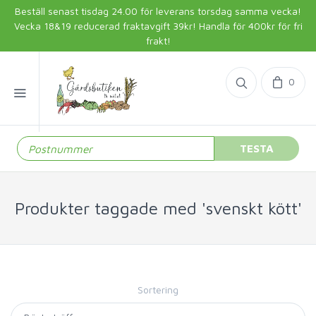
Beställ senast tisdag 24.00 för leverans torsdag samma vecka!
Vecka 18&19 reducerad fraktavgift 39kr! Handla för 400kr för fri
frakt!
0
TESTA
Produkter taggade med 'svenskt kött'
Sortering