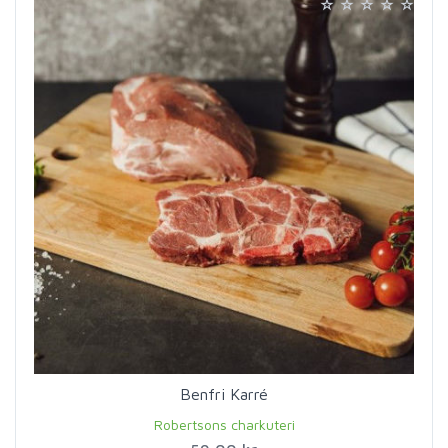
Benfri Karré
Robertsons charkuteri