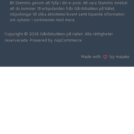
Bli Stammis genom att fylla i din e-post. Att vara Stammis innebär
att du kommer få erbjudanden från Gårdsbutiken på Nätet,
inbjudningar till olika aktiviteter/event samt löpande information
om nyheter i sortimentet med mera.
Copyright © 2026 Gårdsbutiken på nätet. Alla rättigheter
reserverade. Powered by
nopCommerce
Made with
by majako