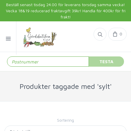
Beställ senast tisdag 24.00 för leverans torsdag samma vecka!
Vecka 18&19 reducerad fraktavgift 39kr! Handla för 400kr för fri
frakt!
0
TESTA
Produkter taggade med 'sylt'
Sortering