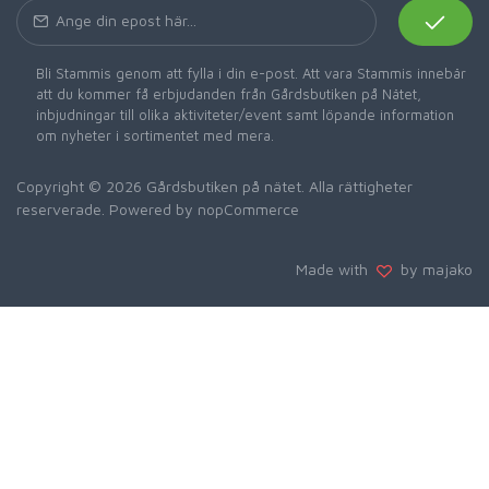
Bli Stammis genom att fylla i din e-post. Att vara Stammis innebär
att du kommer få erbjudanden från Gårdsbutiken på Nätet,
inbjudningar till olika aktiviteter/event samt löpande information
om nyheter i sortimentet med mera.
Copyright © 2026 Gårdsbutiken på nätet. Alla rättigheter
reserverade. Powered by
nopCommerce
Made with
by majako