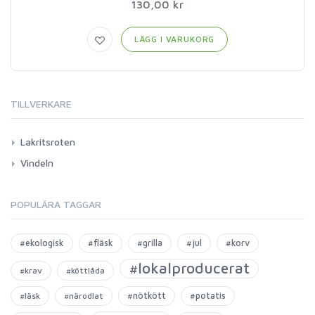
130,00 kr
LÄGG I VARUKORG
TILLVERKARE
Lakritsroten
Vindeln
POPULÄRA TAGGAR
#ekologisk
#fläsk
#grilla
#jul
#korv
#lokalproducerat
#krav
#köttlåda
#nötkött
#potatis
#läsk
#närodlat