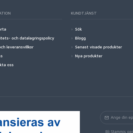
ATION
KUNDTJÄNST
arta
Sök
itets- och datalagringspolicy
Blogg
ch leveransvillkor
Senast visade produkter
ss
Nya produkter
kta oss
Bli Stammis gen