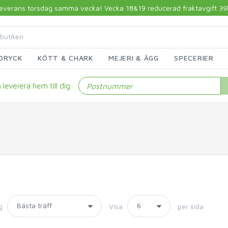
 leverans torsdag samma vecka! Vecka 18&19 reducerad fraktavgift 39kr!
DRYCK
KÖTT & CHARK
MEJERI & ÄGG
SPECERIER
leverera hem till dig:
g
Visa
per sida