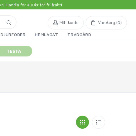
 Handla för 400kr för fri frakt!
Mitt konto
Varukorg (
0
)
DJURFODER
HEMLAGAT
TRÄDGÅRD
TESTA