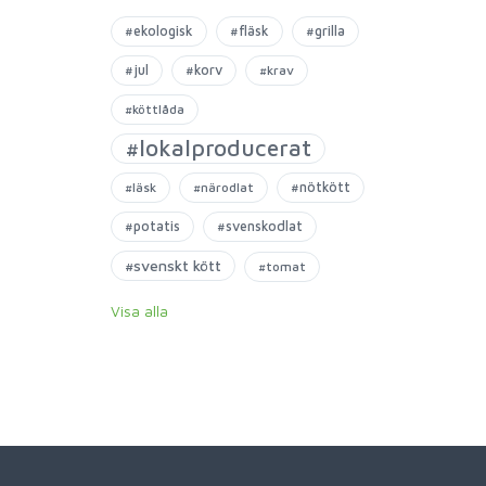
#ekologisk
#fläsk
#grilla
#jul
#korv
#krav
#köttlåda
#lokalproducerat
#nötkött
#läsk
#närodlat
#potatis
#svenskodlat
#svenskt kött
#tomat
Visa alla