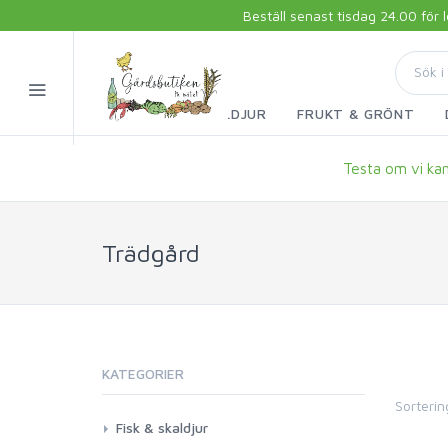
Beställ senast tisdag 24.00 för
FISK & SKALDJUR
FRUKT & GRÖNT
Testa om vi kan 
Trädgård
KATEGORIER
Sorterin
Fisk & skaldjur