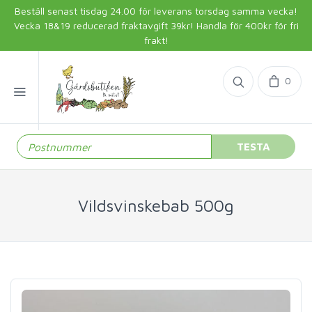
Beställ senast tisdag 24.00 för leverans torsdag samma vecka!
Vecka 18&19 reducerad fraktavgift 39kr! Handla för 400kr för fri
frakt!
0
TESTA
Vildsvinskebab 500g