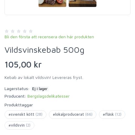
Bli den första att recensera den här produkten
Vildsvinskebab 500g
105,00 kr
Kebab av lokalt vildsvin! Levereras fryst.
Lagerstatus:
Ej i lager
Producent:
Bergslagsdelikatesser
Produkttaggar
#svenskt kött
(28)
#lokalproducerat
(66)
#fläsk
(12)
#vildsvin
(2)