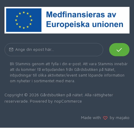
Bli Stammis genom att fylla i din e-post. Att vara Stammis innebär
att du kommer få erbjudanden från Gårdsbutiken på Nätet,
inbjudningar till olika aktiviteter/event samt löpande information
om nyheter i sortimentet med mera.
Copyright © 2026 Gårdsbutiken på nätet. Alla rättigheter
reserverade. Powered by
nopCommerce
Made with
by majako