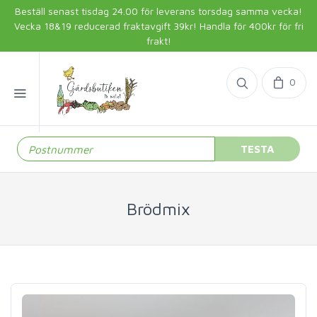
Beställ senast tisdag 24.00 för leverans torsdag samma vecka!
Vecka 18&19 reducerad fraktavgift 39kr! Handla för 400kr för fri
frakt!
0
TESTA
Brödmix