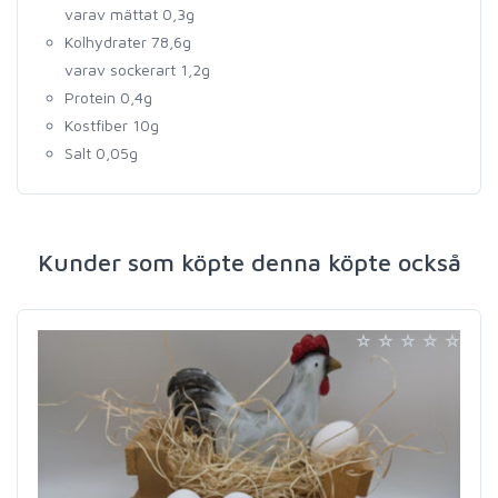
varav mättat 0,3g
Kolhydrater 78,6g
varav sockerart 1,2g
Protein 0,4g
Kostfiber 10g
Salt 0,05g
Kunder som köpte denna köpte också