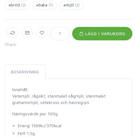
#bröd
(2)
#baka
(1)
#mjöl
(2)
LÄGG I VARUKORG
Share:
BESKRIVNING
Innehåll:
Vetemjöl, rågsikt, stenmalet sågmjöl, stenmalet
grahamsmjöl, vetekross och havregryn.
Näringsvärde per 100g:
Energi 1569kJ/370kcal
Fett 1,5g