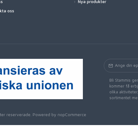
ss
Nya produkter
kta oss
Bli Stammis gen
kommer få erbju
olika aktivitet
sortimentet me
heter reserverade. Powered by
nopCommerce