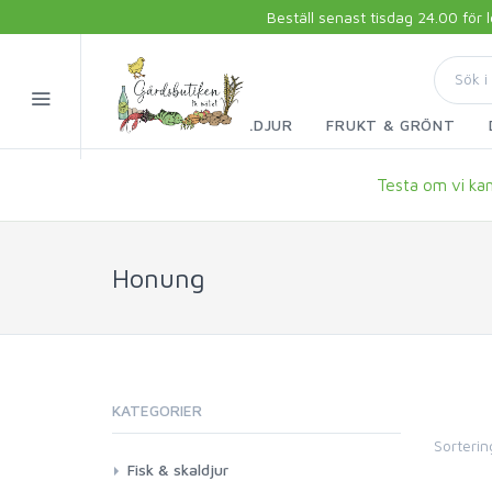
Beställ senast tisdag 24.00 för
FISK & SKALDJUR
FRUKT & GRÖNT
Testa om vi kan 
Honung
KATEGORIER
Sorterin
Fisk & skaldjur