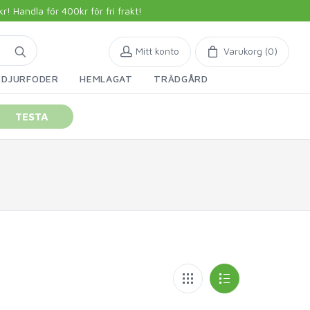
 Handla för 400kr för fri frakt!
Mitt konto
Varukorg (
0
)
DJURFODER
HEMLAGAT
TRÄDGÅRD
TESTA