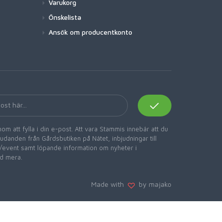
Varukorg
Önskelista
Ansök om producentkonto
om att fylla i din e-post. Att vara Stammis innebär att du
danden från Gårdsbutiken på Nätet, inbjudningar till
er/event samt löpande information om nyheter i
d mera.
Made with
by majako