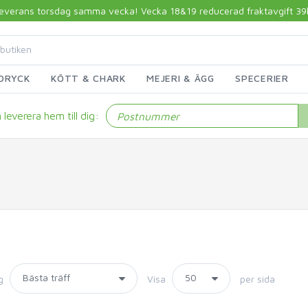
 leverans torsdag samma vecka! Vecka 18&19 reducerad fraktavgift 39kr!
DRYCK
KÖTT & CHARK
MEJERI & ÄGG
SPECERIER
leverera hem till dig:
g
Visa
per sida