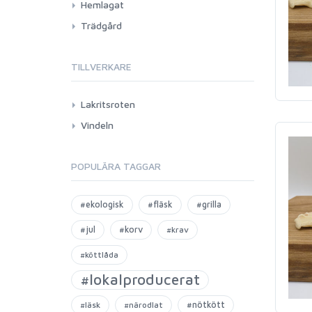
Hemlagat
Trädgård
TILLVERKARE
Lakritsroten
Vindeln
POPULÄRA TAGGAR
#ekologisk
#fläsk
#grilla
#jul
#korv
#krav
#köttlåda
#lokalproducerat
#nötkött
#läsk
#närodlat