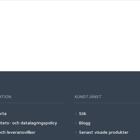
ATION
KUNDTJÄNST
arta
Sök
itets- och datalagringspolicy
Blogg
ch leveransvillkor
Senast visade produkter