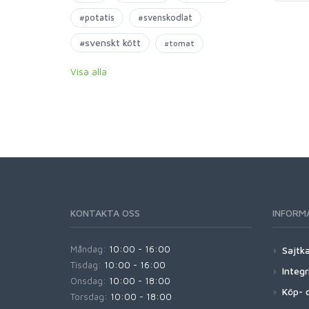
#potatis
#svenskodlat
#svenskt kött
#tomat
Visa alla
KONTAKTA OSS
INFORM
Måndag:
10:00 - 16:00
Sajtk
Tisdag:
10:00 - 16:00
Integr
Onsdag:
10:00 - 18:00
Köp- o
Torsdag:
10:00 - 18:00